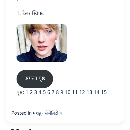
1. टेलर स्विफ्ट
अगला पृष्ठ
पृष्ठ:
1
2
3
4
5
6
7
8
9
10
11
12
13
14
15
Posted in
मशहूर सेलेब्रिटीज