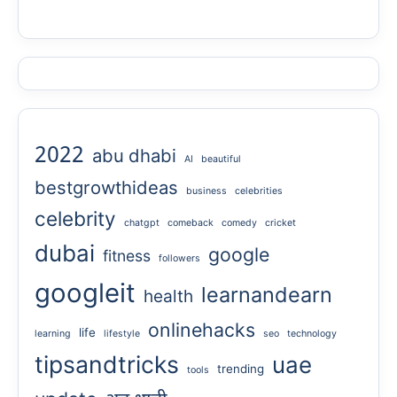
2022
abu dhabi
AI
beautiful
bestgrowthideas
business
celebrities
celebrity
chatgpt
comeback
comedy
cricket
dubai
google
fitness
followers
googleit
learnandearn
health
onlinehacks
life
learning
lifestyle
seo
technology
tipsandtricks
uae
trending
tools