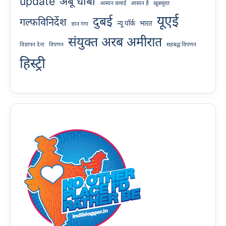
update
अबू धाबी
आसान कमाई
आसान है
खूबसूरत
यूएई
दुबई
गल्फविनिर्देश
न्यू यॉर्क
भारत
ज्ञान गंगा
संयुक्त अरब अमीरात
विज्ञापन देना
विपणन
सहबद्ध विपणन
हिस्ट्री