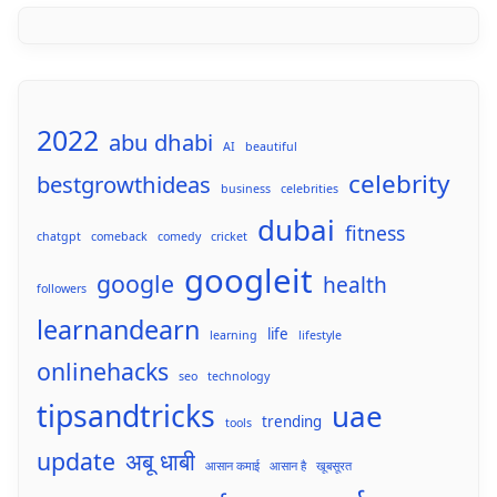
2022
abu dhabi
AI
beautiful
celebrity
bestgrowthideas
business
celebrities
dubai
fitness
chatgpt
comeback
comedy
cricket
googleit
google
health
followers
learnandearn
life
learning
lifestyle
onlinehacks
seo
technology
tipsandtricks
uae
trending
tools
update
अबू धाबी
आसान कमाई
आसान है
खूबसूरत