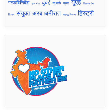
यूएई
दुबई
गल्फविनिर्देश
न्यू यॉर्क
भारत
ज्ञान गंगा
विज्ञापन देना
हिस्ट्री
संयुक्त अरब अमीरात
विपणन
सहबद्ध विपणन