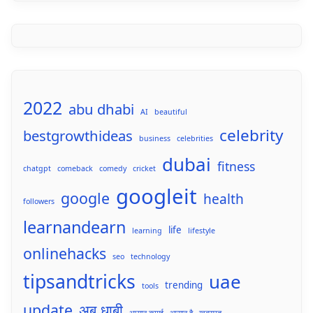
2022
abu dhabi
AI
beautiful
celebrity
bestgrowthideas
business
celebrities
dubai
fitness
chatgpt
comeback
comedy
cricket
googleit
google
health
followers
learnandearn
life
learning
lifestyle
onlinehacks
seo
technology
tipsandtricks
uae
trending
tools
update
अबू धाबी
आसान कमाई
आसान है
खूबसूरत