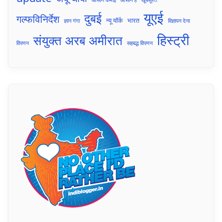
यूएई
दुबई
गल्फविनिर्देश
न्यू यॉर्क
भारत
ज्ञान गंगा
विज्ञापन देना
हिस्ट्री
संयुक्त अरब अमीरात
विपणन
सहबद्ध विपणन