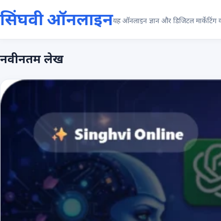
सिंघवी ऑनलाइन
यह ऑनलाइन ज्ञान और डिजिटल मार्केटिंग की
नवीनतम लेख