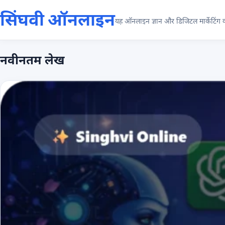
सिंघवी ऑनलाइन
यह ऑनलाइन ज्ञान और डिजिटल मार्केटिंग की
नवीनतम लेख